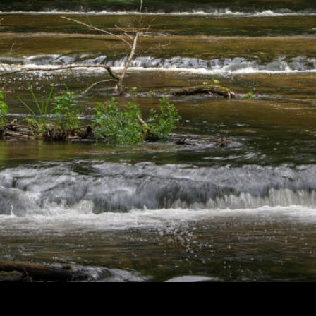
https://agroturystykasusiec.wkraj.pl
Mapa serwisu