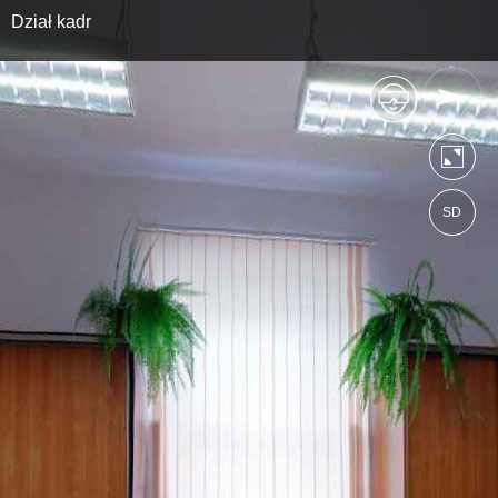
Dział kadr
SD
https://1lozamosc.wkraj.pl
Mapa serwisu