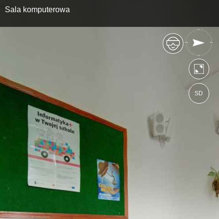
Sala komputerowa
SD
https://1lozamosc.wkraj.pl
Mapa serwisu