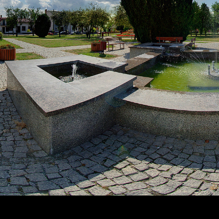
https://frampol.wkraj.pl
Mapa serwisu