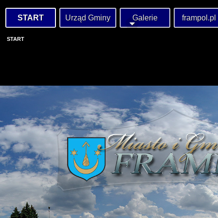
START
Urząd Gminy
Galerie
frampol.pl
START