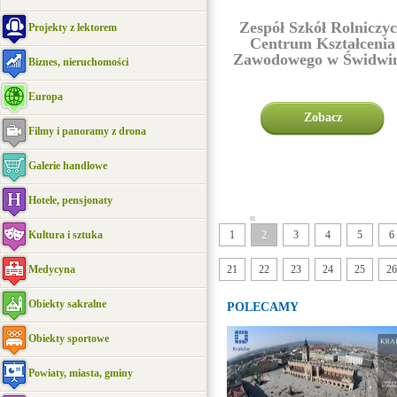
Zespół Szkół Rolniczy
Projekty z lektorem
Centrum Kształcenia
Zawodowego w Świdwin
Biznes, nieruchomości
Europa
Zobacz
Filmy i panoramy z drona
Galerie handlowe
Hotele, pensjonaty
|||||
Kultura i sztuka
1
2
3
4
5
6
Medycyna
21
22
23
24
25
26
Obiekty sakralne
POLECAMY
Obiekty sportowe
Powiaty, miasta, gminy