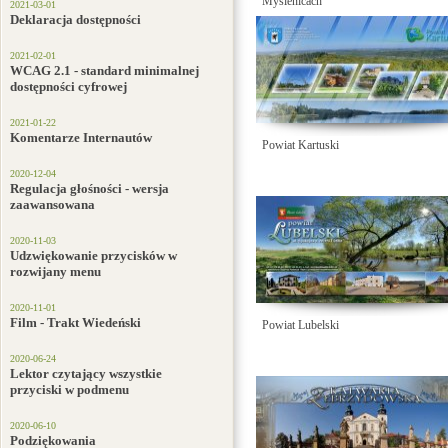
Myślenicach
2021-03-01
Deklaracja dostępności
2021-02-01
WCAG 2.1 - standard minimalnej
dostępności cyfrowej
2021-01-22
Komentarze Internautów
Powiat Kartuski
2020-12-04
Regulacja głośności - wersja
zaawansowana
2020-11-03
Udzwiękowanie przycisków w
rozwijany menu
2020-11-01
Film - Trakt Wiedeński
Powiat Lubelski
2020-06-24
Lektor czytający wszystkie
przyciski w podmenu
2020-06-10
Podziękowania