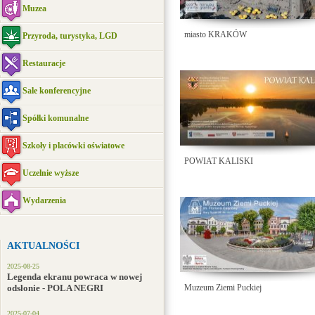
Muzea
miasto KRAKÓW
Przyroda, turystyka, LGD
Restauracje
Sale konferencyjne
Spółki komunalne
Szkoły i placówki oświatowe
POWIAT KALISKI
Uczelnie wyższe
Wydarzenia
AKTUALNOŚCI
2025-08-25
Legenda ekranu powraca w nowej
odsłonie - POLA NEGRI
Muzeum Ziemi Puckiej
2025-07-04