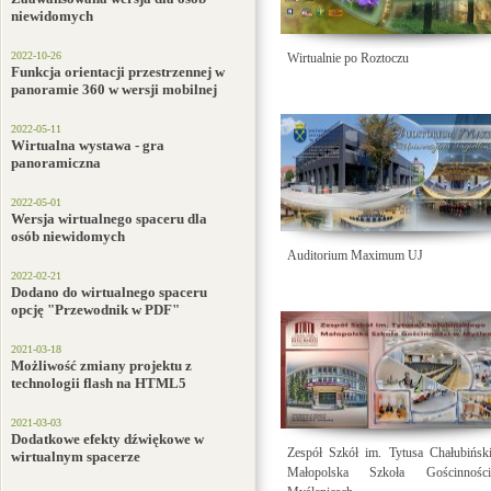
niewidomych
2022-10-26
Wirtualnie po Roztoczu
Funkcja orientacji przestrzennej w
panoramie 360 w wersji mobilnej
2022-05-11
Wirtualna wystawa - gra
panoramiczna
2022-05-01
Wersja wirtualnego spaceru dla
osób niewidomych
Auditorium Maximum UJ
2022-02-21
Dodano do wirtualnego spaceru
opcję "Przewodnik w PDF"
2021-03-18
Możliwość zmiany projektu z
technologii flash na HTML5
2021-03-03
Dodatkowe efekty dźwiękowe w
Zespół Szkół im. Tytusa Chałubińsk
wirtualnym spacerze
Małopolska Szkoła Gościnno