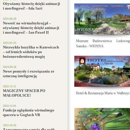
Ożywiamy historię dzięki animacji
i morfingowi! - Ada Sari
2025-06-28
Nowość na wirtualnykraj.pl –
ożywiamy historię dzięki animacji
i morfingowi! - Jan Paweł II
Muzeum Budownictwa Ludowe
2025-01-23
Sanoku - WIOSNA
Niezwykła bazylika w Katowicach
– od letnich widoków po
bożonarodzeniową magię
2024-04-18
Nowe pomysły i rozwiązania ze
sztuczną inteligencją
2022-11-11
MAGICZNY SPACER PO
Hotel & Restauracja Maria w Wałbrzy
MAŁOPOLSCE!
2022-11-01
Funkcja oglądania wirtualnego
spaceru w Goglach VR
2022-10-26
Zaawansowana wersja dla osób