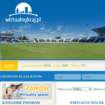
Liczba panoram:
66514
Zdjęć:
22407
Filmów:
773
LOGOWANIE DLA KLIENTÓW:
Wybierz kraj
Wybierz r
KATEGORIE PANORAM
WIRTUALNY SPACER