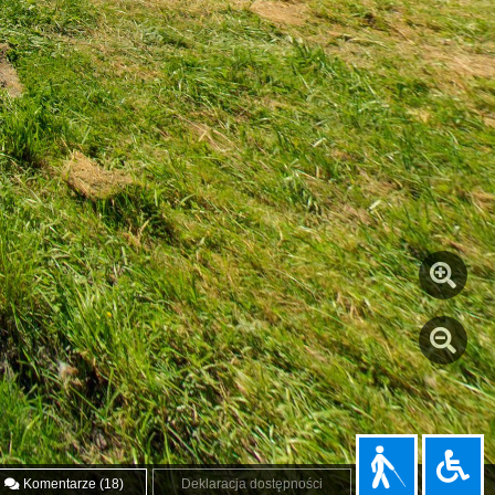
Komentarze
(18)
Deklaracja dostępności