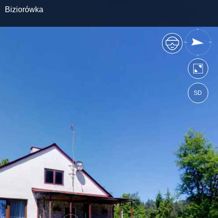
Biziorówka
SD
https://roztocze.wkraj.pl
Mapa serwisu