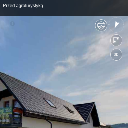
Przed agroturystyką
SD
https://kraina-roztocza.wkraj.pl
Mapa serwisu