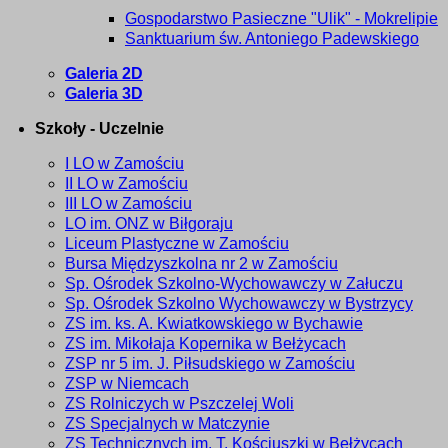
Gospodarstwo Pasieczne "Ulik" - Mokrelipie
Sanktuarium św. Antoniego Padewskiego
Galeria 2D
Galeria 3D
Szkoły - Uczelnie
I LO w Zamościu
II LO w Zamościu
III LO w Zamościu
LO im. ONZ w Biłgoraju
Liceum Plastyczne w Zamościu
Bursa Międzyszkolna nr 2 w Zamościu
Sp. Ośrodek Szkolno-Wychowawczy w Załuczu
Sp. Ośrodek Szkolno Wychowawczy w Bystrzycy
ZS im. ks. A. Kwiatkowskiego w Bychawie
ZS im. Mikołaja Kopernika w Bełżycach
ZSP nr 5 im. J. Piłsudskiego w Zamościu
ZSP w Niemcach
ZS Rolniczych w Pszczelej Woli
ZS Specjalnych w Matczynie
ZS Technicznych im. T. Kościuszki w Bełżycach