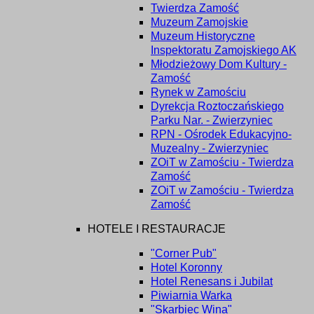
Twierdza Zamość
Muzeum Zamojskie
Muzeum Historyczne
Inspektoratu Zamojskiego AK
Młodzieżowy Dom Kultury -
Zamość
Rynek w Zamościu
Dyrekcja Roztoczańskiego
Parku Nar. - Zwierzyniec
RPN - Ośrodek Edukacyjno-
Muzealny - Zwierzyniec
ZOiT w Zamościu - Twierdza
Zamość
ZOiT w Zamościu - Twierdza
Zamość
HOTELE I RESTAURACJE
"Corner Pub"
Hotel Koronny
Hotel Renesans i Jubilat
Piwiarnia Warka
"Skarbiec Wina"