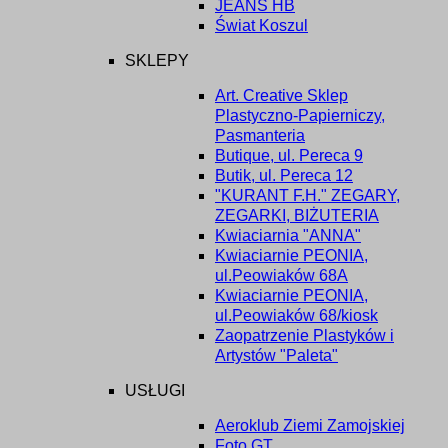
JEANS HB
Świat Koszul
SKLEPY
Art. Creative Sklep
Plastyczno-Papierniczy,
Pasmanteria
Butique, ul. Pereca 9
Butik, ul. Pereca 12
"KURANT F.H." ZEGARY,
ZEGARKI, BIŻUTERIA
Kwiaciarnia "ANNA"
Kwiaciarnie PEONIA,
ul.Peowiaków 68A
Kwiaciarnie PEONIA,
ul.Peowiaków 68/kiosk
Zaopatrzenie Plastyków i
Artystów "Paleta"
USŁUGI
Aeroklub Ziemi Zamojskiej
Foto GT