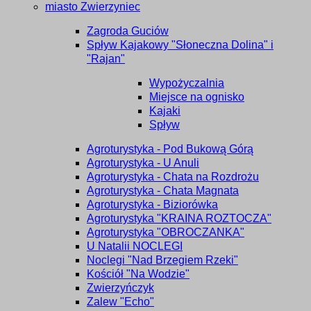
miasto Zwierzyniec
Zagroda Guciów
Spływ Kajakowy "Słoneczna Dolina" i
"Rajan"
Wypożyczalnia
Miejsce na ognisko
Kajaki
Spływ
Agroturystyka - Pod Bukową Górą
Agroturystyka - U Anuli
Agroturystyka - Chata na Rozdrożu
Agroturystyka - Chata Magnata
Agroturystyka - Biziorówka
Agroturystyka "KRAINA ROZTOCZA"
Agroturystyka "OBROCZANKA"
U Natalii NOCLEGI
Noclegi "Nad Brzegiem Rzeki"
Kościół "Na Wodzie"
Zwierzyńczyk
Zalew "Echo"